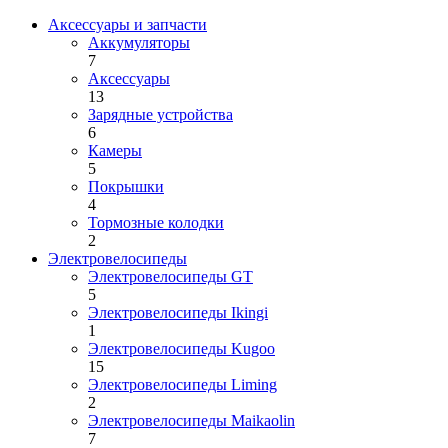
Аксессуары и запчасти
Аккумуляторы
7
Аксессуары
13
Зарядные устройства
6
Камеры
5
Покрышки
4
Тормозные колодки
2
Электровелосипеды
Электровелосипеды GT
5
Электровелосипеды Ikingi
1
Электровелосипеды Kugoo
15
Электровелосипеды Liming
2
Электровелосипеды Maikaolin
7