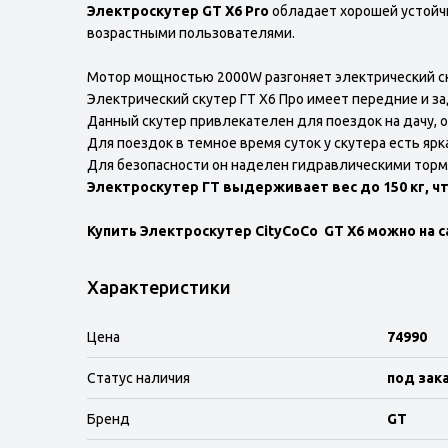
Электроскутер GT X6 Pro
обладает хорошей устойч
возрастными пользователями.
Мотор мощностью 2000W разгоняет электрический скут
Электрический скутер ГТ Х6 Про имеет передние и 
Данный скутер привлекателен для поездок на дачу, ог
Для поездок в темное время суток у скутера есть ярк
Для безопасности он наделен гидравлическими торм
Электроскутер ГТ выдерживает вес до 150 кг, ч
Купить Электроскутер CityCoCo GT X6 можно на са
Характеристики
Цена
74990
Статус наличия
под зак
Бренд
GT