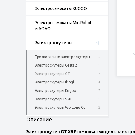
Электросамокаты KUGOO
Электросамокаты MiniRobot
и AOVO
Электроскутеры
Трехколесные электроскутеры
6
Электроскутеры Gestalt
1
Электроскутеры GT
7
Электроскутеры Ikingi
4
Электроскутеры Kugoo
7
Электроскутеры SK8
1
Электроскутеры Wo Long Gu
2
Описание
Электроскутер GT Х6 Pro – новая модель электри